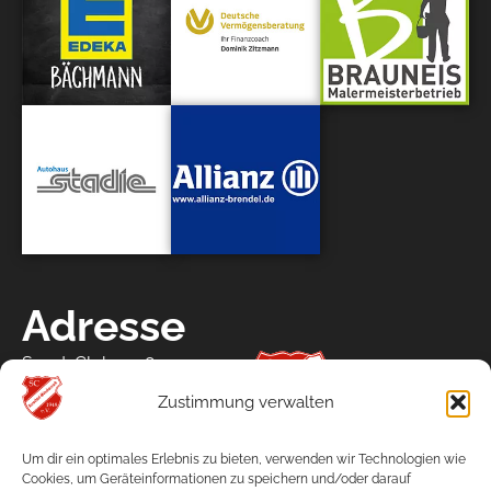
Adresse
Sport-Club 1948
Aurachtal-Münchaurach e.V.
Zustimmung verwalten
Schulstraße 17
91086 Aurachtal
Um dir ein optimales Erlebnis zu bieten, verwenden wir Technologien wie
Navigation
Cookies, um Geräteinformationen zu speichern und/oder darauf