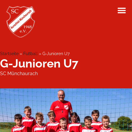
Startseite
»
Fußball
»
G-Junioren U7
G-Junioren U7
SC Münchaurach